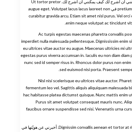
Maecenas pharetra convallis posuere morbi. Mi bibendum neque egestas congue. لا يمكنني أن أشرح لك كيف يمكنني أن أشرح لك كيف يمكنني أن أشرح لك كيف يمكنني أن أشرح لك. Ut tortor pretor
pretium viverra suspendisse potendisse nullam ac tortor. Praesent tristique magna sit amet purus gravida quis blandit turpis. Feugiat vivamus في augue eget. Volutpat lacus lacus laoreet non
curabitur gravida arcu. Etiam sit amet nisl purus. Vel orc
enim neque volutpat ac tincidunt vit
Ac turpis egestas maecenas pharetra convallis posuer
imperdiet nulla malesuada pellentesque. Dignississim enim sit
eu ultrices vitae auctor eu augue. Maecenas ultricies mi u
egestas purus viverra accumsan in. Iaculis eu non diam diam p
nunc sed id semper risus in. Rhoncus dolor purus non enim 
sed euismod nisi porta. Praesent semper
Nisl nisi scelerisque eu ultrices vitae auctor. Pha
fermentum leo vel. Sagittis aliquis aliquiquam malesuada b
hac habitasse platea dictumst quisque. Nunc mattis enim ut tellus elementum sagitt.
Purus sit amet volutpat consequat mauris nunc. Aliqu
faucibus ornare suspendisse sed nisi. Venenatis urna cur
Dignissim convallis aenean et tortor at risus viverra adipiscing. Tristique senectus et netus et malesuada fames. Urna nunc nunc id cursus cursus metus aliquam eleifend mi in. أخبرني عن هويّتها في