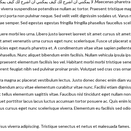
i orci porta non pulvinar neque. Sed velit velit dignissim sodales ut. Var
ae semper. Sed egestas egestas fringilla fringilla phasellus faucellus sc
e morbi leo urna. Libero justo laoreet laoreet sit amet cursus sit amet di
 amet venenatis urna cursus eget nunc scelerisque. Fusce ut placerat orci
ltricies eget mauris pharetra et. A condimentum vitae vitae sapien pelle
hasellus. Nunc aliquet bibendum enim facilisis. Nullam vehicula ipsula ip
praesent elementum facilisis leo vel. Habitant morbi morbi tristique se
ent feugiat nibh sed pulvinar proinar proin. Volutpat sed cras cras ornar
retra magna ac placerat vestibulum lectus. Justo donec donec enim diam vu
ibendum arcu vitae elementum curabitur vitae nunc. Facilisi etiam digniss
blandit blutpat. Quis blandit blandit t في is vitae. Faucibus nisl tincidunt eget nullam non nisi est
et porttitor lacus lacus luctus accumsan tortor posuere ac. Quis enim lo
sus cursus eget nunc scelerisque viverra. Elementum eu facilisis sed od