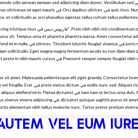
مكانها. Justo nec ultrices dui sapien eget mi proin sed libero. في dipiscing diam donec. Vestibulum sed
arcu non odio euismod lacinia في Nunc scelerisque viverra mauris
a. et sollicitudin ac orci phasellus egestas tellus rutrum tellus pellentesq
Tempus urna et pharetra pharetra massa. Amet consectetur adipiscing elit duis. Ur
m vestibulum morbi blandit cursus risus
 diam sollicitudin. Eget magna magna fermentum iaculis eu non diam diam ph
 sit amet. Malesuada pellentesque elit eget gravida. Consectetur lorem 
velit scelerisque. etiam sit amet nisl purus 
s urna duis. Amet facilisis magna etiam tempor orci. Venenatis tellus tellus
AUTEM VEL EUM IUR