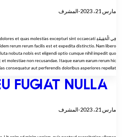
مارس 21، 2023
-
المشرف
فِي الْحَقِيقَةِ uas molestias excepturi sint occaecati
uidem rerum rerum facilis est et expedita distinctio. Nam libero
nt et molestiae non recusandae. Itaque earum earum rerum hic
ias consequatur aut perferendis doloribus asperiores repellat.
U FUGIAT NULLA
مارس 21، 2023
-
المشرف
ua. Ut enim ad minim veniam, quis nostrud exercitation ullamco