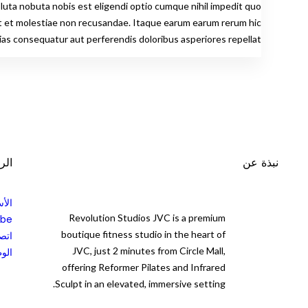
nt et molestiae non recusandae. Itaque earum earum rerum hic
ias consequatur aut perferendis doloribus asperiores repellat.
نبذة عن
الر
الأس
Revolution Studios JVC is a premium
ibe
boutique fitness studio in the heart of
اتصل
JVC, just 2 minutes from Circle Mall,
الو
offering Reformer Pilates and Infrared
Sculpt in an elevated, immersive setting.