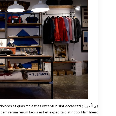
فِي الْحَقِيقَةِ uas molestias excepturi sint occaecati
uidem rerum rerum facilis est et expedita distinctio. Nam libero