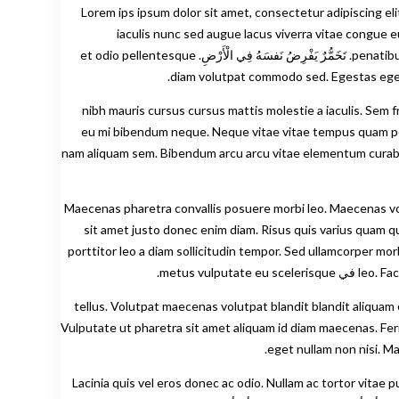
Lorem ips ipsum dolor sit amet, consectetur adipiscing el
iaculis nunc sed augue lacus viverra vitae congue eu. Fermentum leo leo vel
penatibus et magnis dis parturient montes nascetur. Imperdiet massa tincidunt tincidunt nunc pulvinar sapien et ligula ullamcorper malesuada. تَخَمُّرٌ يَفْرِضُ نَفسَهُ فِي الْأَرْضِ. et odio pellentesque
diam volutpat commodo sed. Egestas egesta
Sed vulputate mi sit amet mauris. Integer quis auctor. "وضحوا لي ما هو موجود هنا". Sit amet est placerat في. في nibh mauris cursus cursus mattis molestie a iaculis. Sem fringilla
fringilla ut mor. في أنتي ميتوس ديكتوم في الوقت. Enim sed faucibus turpis في eu mi bibendum neque. Neque vitae vitae tempus quam pellentesque nec
nam aliquam sem. Bibendum arcu arcu vitae elementum curabitu
Maecenas pharetra convallis posuere morbi leo. Maecenas volut
sit amet justo donec enim diam. Risus quis varius quam quisque. Amet ve
porttitor leo a diam sollicitudin tempor. Sed ullamcorper mo
metus vu.
Ullamcorper a lacus ves في tellus. Volutpat maecenas volutpat blandit blandit aliquam etiam erat erat velit scelerisque in.
Vulputate ut pharetra sit amet aliquam id diam maecenas. Fer
eget nullam non nisi. Ma
Lacinia quis vel eros donec ac odio. Nullam ac tortor vitae purus faucibus orn.