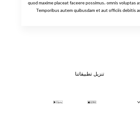
ناقصًا ما هو ناقصًا quod maxime placeat faceere possimus، omnis voluptas assumenda est، omnis dolor repellendus.
Temporibus autem quibusdam et aut officiis debitis 
تنزيل تطبيقاتنا