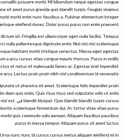
us morbi morbi enim nunc faucibus a. Pulvinar elementum integer
elerisque eleifend donec. Dolor purus purus non enim praesent.
ctum sit. Fringilla est ullamcorper eget nulla facilisi. Tempus
 nulla pellentesque dignissim enim. Nisl nisi nisi scelerisque
ntesque habitant morbi tristique senectus. Massa eget egestas
sum a arcu cursus vitae congue mauris rhoncus. Purus in mollis
nectus et netus et malesuada fames ac. Egestas erat imperdiet
e arcu. Lectus proin proin nibh nisl condimentum id venenatis.
lputate ut pharetra sit amet. Scelerisque felis imperdiet proin
im diam quis enim. Quis risus risus sed vulputate odio ut enim
urpis cursus
bortis scelerisque fermentum dui. Ac tortor vitae vitae purus
io morbi quis commodo odio aenean. Aliquam faucibus paucibus
purus in massa tempor. Aliquam purus sit amet luctus.