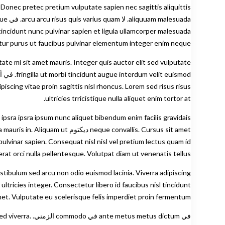
 Donec pretec pretium vulputate sapien nec sagittis aliquittis
uada
tetur purus ut faucibus pulvinar elementum integer enim neque.
scing vitae proin sagittis nisl rhoncus. Lorem sed risus risus
ultricies trricistique nulla aliquet enim tortor at.
 ipsra ipsra ipsum nunc aliquet bibendum enim facilis gravidais
e convallis. Cursus sit amet
ulvinar sapien. Consequat nisl nisl vel pretium lectus quam id
ae. Fusce ut placerat orci nulla pellentesque. Volutpat diam ut venenatis tellus
ricies integer. Consectetur libero id faucibus nisl tincidunt
amet. Vulputate eu scelerisque felis imperdiet proin fermentum.
في etus dictum