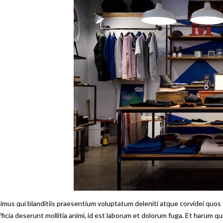
i blanditiis praesentium voluptatum deleniti atque corvidei quos dolores et q
fficia deserunt mollitia animi, id est laborum et dolorum fuga. Et harum q