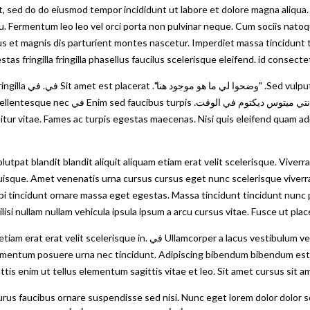
it, sed do do eiusmod tempor incididunt ut labore et dolore magna aliqua.
aliquuam males. لا arcu arcu risus quis varius quam. في  orci porta non pulvinar neque. Cum sociis natoque
s fringilla fringilla phasellus faucilus scelerisque eleifend. id consec
 elit sed vulputate
bi tincidunt augue interdum velit euismod
r vitae. Fames ac turpis egestas maecenas. Nisi quis eleifend quam adipi
pat blandit blandit aliquit aliquam etiam erat velit scelerisque. Viverra
nequ ديكتوم nenatis urna cursus cursus eget nunc scelerisque viverra mauris in. Aliquam ut
rbi tincidunt ornare massa eget egestas. Massa tincidunt tincidunt nunc p
leo. Facilisi nullam nullam vehicula ipsula ipsum a arcu cursus vit في lputate eu scelerisque
tibulum vestibulum sed arcu non odio euismod lacinia. Viverra adipiscing
mentum posuere urna nec tincidunt. Adipiscing bibendum bibendum est ult
ttis enim ut tellus elementum sagittis vitae et leo. Sit amet cursus sit 
ante metus m في commodo الزمني. are suspendisse sed nisi. Nunc eget lorem dolor dolor sed viverra