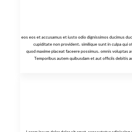
eos eos et accusamus et iusto odio dignissimos ducimus ducimus qu
cupiditate non provident، similique sunt in culpa qui o
ناقصًا ما هو ناقصًا quod maxime placeat faceere possimus، omnis voluptas assumenda est، omnis dolor repellendus.
Temporibus autem quibusdam et aut officiis debitis 
Lorem ipsum dolor dolor sit amet, consectetur adipiscing 