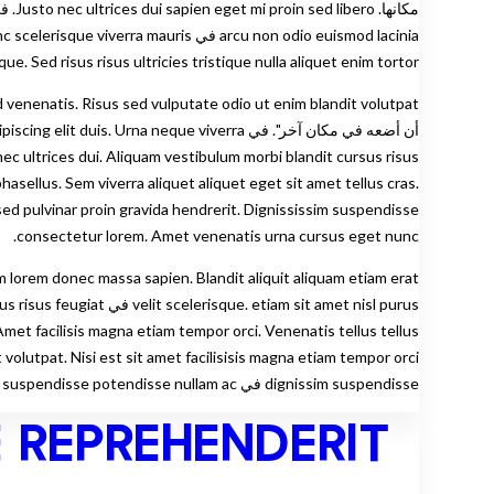
ue. Sed risus risus ultricies tristique nulla aliquet enim tortor.
أن أضعه في مكان آخر". في na neque viverra
asellus. Sem viverra aliquet aliquet eget sit amet tellus cras.
consectetur lorem. Amet venenatis urna cursus eget nunc.
lorem donec massa sapien. Blandit aliquit aliquam etiam erat
dignissim suspendisse في est. Lobortis elementum nibh tellus molestie nunc. Tortor pretor pretium viverra suspendisse potendisse nullam ac.
E REPREHENDERIT