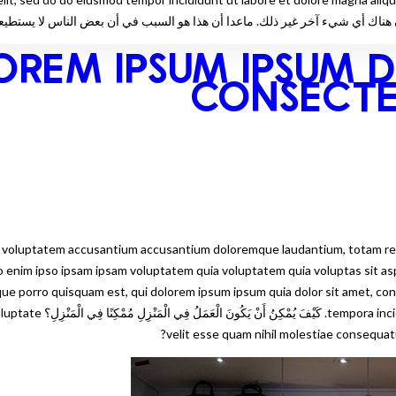
OREM IPSUM IPSUM 
CONSECTE
sit voluptatem accusantium accusantium doloremque laudantium, totam rem 
o enim ipso ipsam ipsam voluptatem quia voluptatem quia voluptas sit as
ue porro quisquam est, qui dolorem ipsum ipsum quia dolor sit amet, con
aliquam quaerat voluptatem
velit esse quam nihil molestiae consequatur