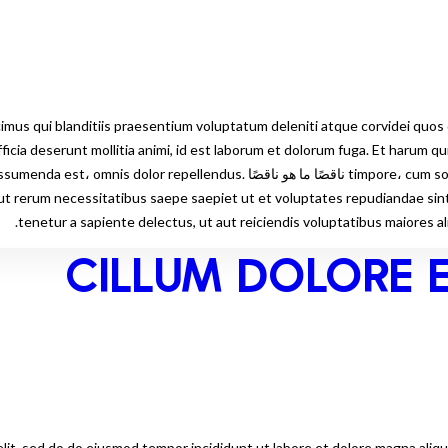
i blanditiis praesentium voluptatum deleniti atque corvidei quos dolores et q
fficia deserunt mollitia animi, id est laborum et dolorum fuga. Et harum q
timpore، cum soluta nobuta nobis est eligendi optio cumque nihil impedit quo 
aut rerum necessitatibus saepe saepiet ut et voluptates repudiandae si
tenetur a sapiente delectus, ut aut reiciendis voluptatibus maiores al
CILLUM DOLORE E
elit, sed do do eiusmod tempor incididunt ut labore et dolore magna aliq