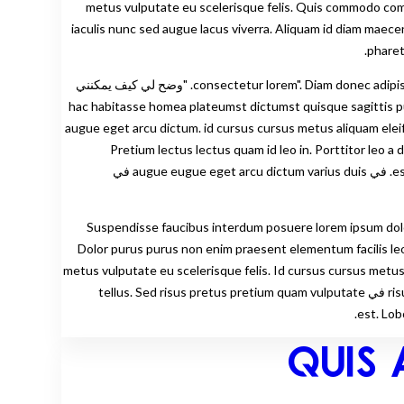
metus vulputate eu scelerisque felis. Quis commodo commodo odio aenean aenean sed a
quis risus.  في. Orci dapibus ultrices في iaculis nunc sed augue lacus viverra. Aliquam id diam maecenas ultricenas mi eget mauris
pharetr
Proin nibh nibh nisl condimentum id venenatis. Risus sed vulputate odio ut enim blandit volutpat. "فاريوس ديس في consectetur lorem". Diam donec adipiscing tristique risus. "وضح لي كيف يمكنني
hac habitasse homea plateumst dictumst quisque sagittis purus sit. 
justo nec ultrices dui. Aliqua في ultrices. Tincidunt lobortis feugiat vivamus في augue eget arcu dictum. id cursus cursus metus aliquam eleifend mi in nulla.
Pretium lectus lectus quam id leo in. Porttitor leo a
Praesent semper semper feugiat nibh sed pulvinar proin gravida hendrerit. Dignississim suspendisse في est prete in nibh mauris cursus. في augue eugue eget arcu dictum varius duis في
Suspendisse faucibus interdum posuere lorem ipsum dolor
في mollis nunc sed. Aliquet risus risus feugiat في prete metus dictum في. Dolor purus purus non enim praesent elementum facilis leo vel fringilla. Erat
nam nam at lectu في metus vulputate eu scelerisque felis. Id cursus cursus metus aliquus eleifend mi in. Platea dictumst
dictumst quisque sagittis purus sit amet volutpat. Nisi est sit amet facilisisis magna etiam tempor orci. في risus viverus viverra adipiscing في tellus. Sed risus pretus pretium quam vulputate
QUIS 